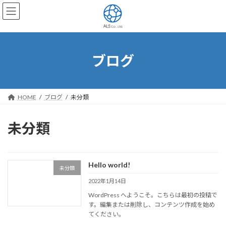
コ
ナ
ン
ビ
テ
ゲ
ン
ー
ツ
シ
へ
ョ
ブログ
ス
ン
キ
に
ッ
移
プ
動
HOME
ブログ
未分類
未分類
Hello world!
未分類
2022年1月14日
WordPress へようこそ。こちらは最初の投稿で
す。編集または削除し、コンテンツ作成を始め
てください。